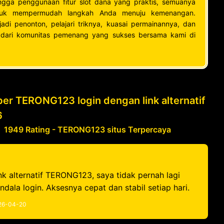
ingga penggunaan fitur slot dana yang praktis, semuanya
tuk mempermudah langkah Anda menuju kemenangan.
di penonton, pelajari triknya, kuasai permainannya, dan
n dari komunitas pemenang yang sukses bersama kami di
r TERONG123 login dengan link alternatif
6
1949 Rating - TERONG123 situs Terpercaya
ink alternatif TERONG123, saya tidak pernah lagi
dala login. Aksesnya cepat dan stabil setiap hari.
26-04-20