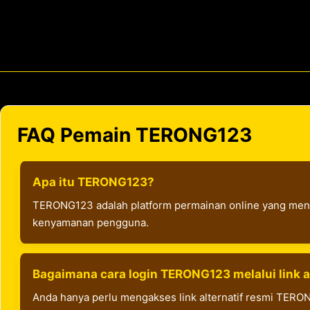
FAQ Pemain TERONG123
Apa itu TERONG123?
TERONG123 adalah platform permainan online yang menyed
kenyamanan pengguna.
Bagaimana cara login TERONG123 melalui link a
Anda hanya perlu mengakses link alternatif resmi TER