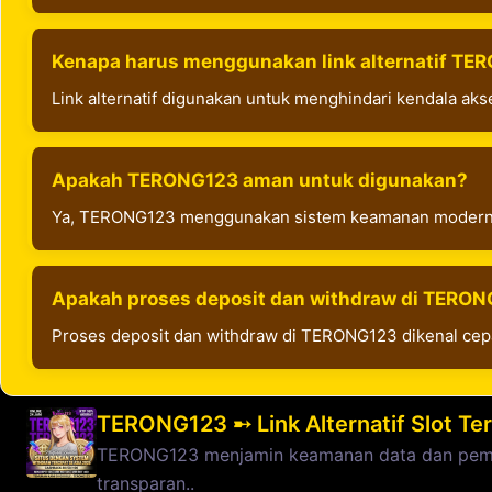
Kenapa harus menggunakan link alternatif TE
Link alternatif digunakan untuk menghindari kendala aks
Apakah TERONG123 aman untuk digunakan?
Ya, TERONG123 menggunakan sistem keamanan modern un
Apakah proses deposit dan withdraw di TERON
Proses deposit dan withdraw di TERONG123 dikenal cepa
TERONG123 ➸ Link Alternatif Slot Te
TERONG123 menjamin keamanan data dan pembayar
transparan..