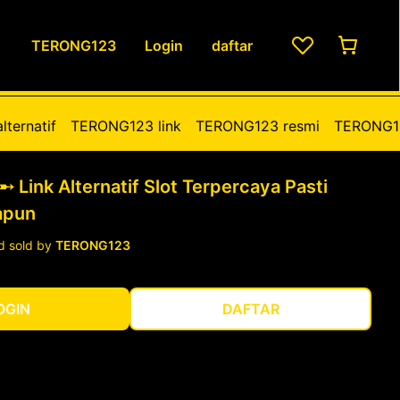
TERONG123
Login
daftar
ternatif
TERONG123 link
TERONG123 resmi
TERONG12
Link Alternatif Slot Terpercaya Pasti
apun
d sold by
TERONG123
OGIN
DAFTAR