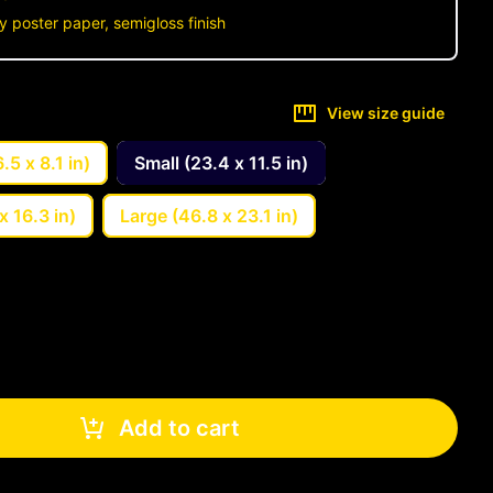
 poster paper, semigloss finish
View size guide
.5 x 8.1 in)
Small (23.4 x 11.5 in)
 16.3 in)
Large (46.8 x 23.1 in)
Add to cart