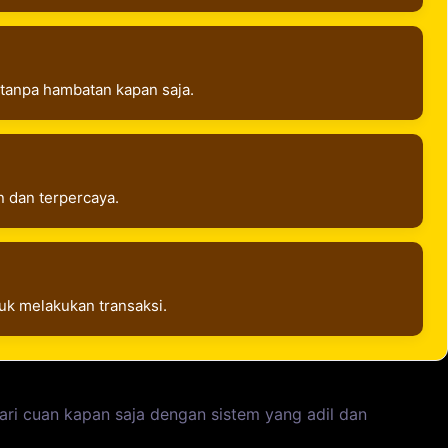
 tanpa hambatan kapan saja.
 dan terpercaya.
uk melakukan transaksi.
ri cuan kapan saja dengan sistem yang adil dan